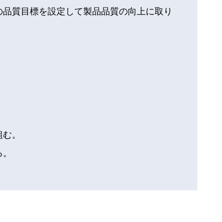
の品質目標を設定して製品品質の向上に取り
。
組む。
る。