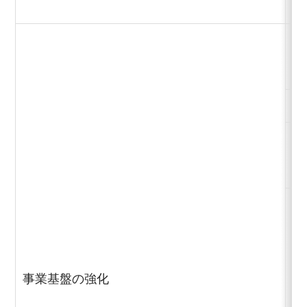
研
知
D
事業基盤の強化