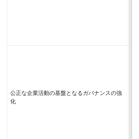
従
コ
コ
公正な企業活動の基盤となるガバナンスの強
化
リ