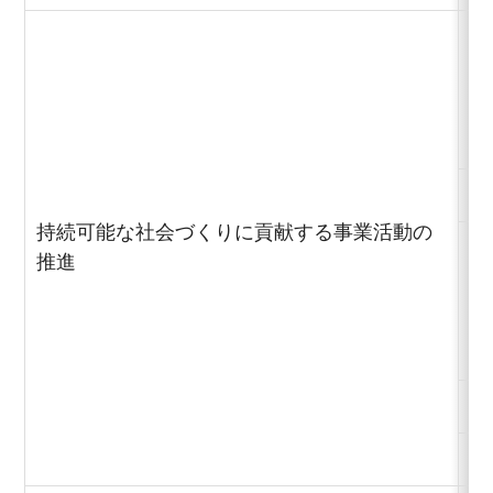
バ
減
地
持続可能な社会づくりに貢献する事業活動の
推進
環
サ
環