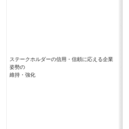
バ
の
製
ステークホルダーの信用・信頼に応える企業
姿勢の
維持・強化
ス