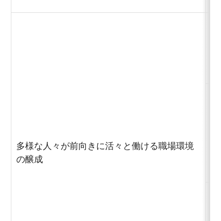
多
心
多様な人々が前向きに活々と働ける職場環境
の醸成